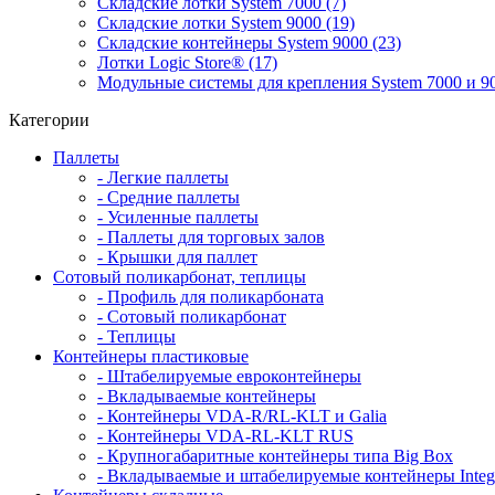
Складские лотки System 7000 (7)
Складские лотки System 9000 (19)
Складские контейнеры System 9000 (23)
Лотки Logic Store® (17)
Модульные системы для крепления System 7000 и 90
Категории
Паллеты
- Легкие паллеты
- Средние паллеты
- Усиленные паллеты
- Паллеты для торговых залов
- Крышки для паллет
Сотовый поликарбонат, теплицы
- Профиль для поликарбоната
- Сотовый поликарбонат
- Теплицы
Контейнеры пластиковые
- Штабелируемые евроконтейнеры
- Вкладываемые контейнеры
- Контейнеры VDA-R/RL-KLT и Galia
- Контейнеры VDA-RL-KLT RUS
- Крупногабаритные контейнеры типа Big Box
- Вкладываемые и штабелируемые контейнеры Integ